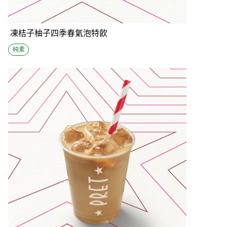
凍桔子柚子四季春氣泡特飲
純素