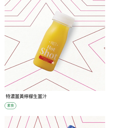
特濃薑黃檸檬生薑汁
素食