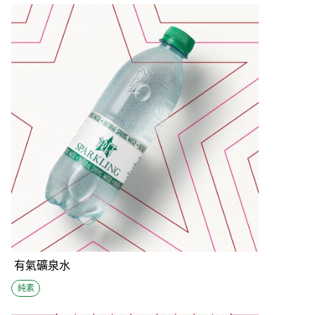
有氣礦泉水
純素