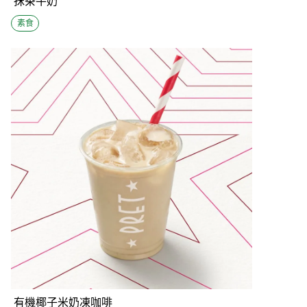
抹茶牛奶
素食
有機椰子米奶凍咖啡