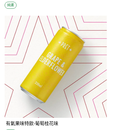
純素
有氣果味特飲-葡萄桂花味