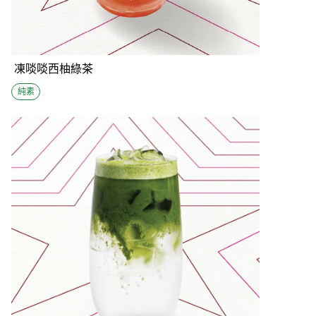
凍啖啖西柚綠茶
純素