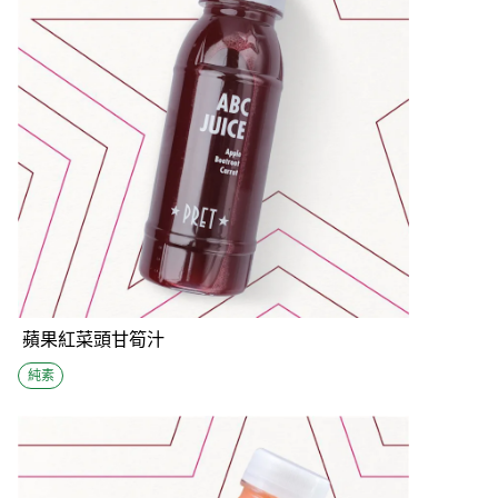
蘋果紅菜頭甘筍汁
純素