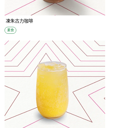
凍朱古力咖啡
素食