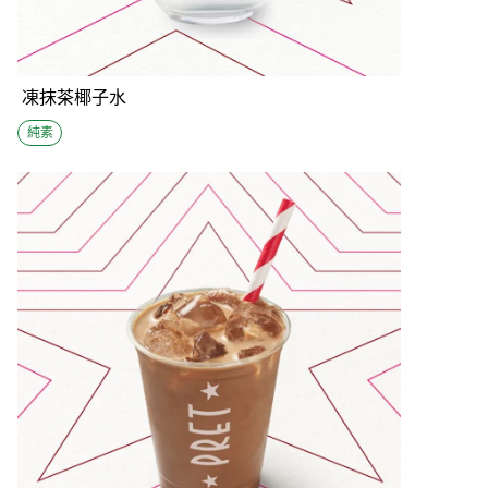
凍抹茶椰子水
純素