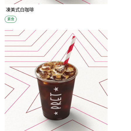
凍美式白咖啡
素食