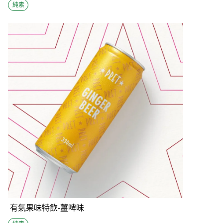
純素
有氣果味特飲-薑啤味