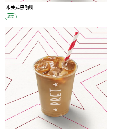
凍美式黑咖啡
純素