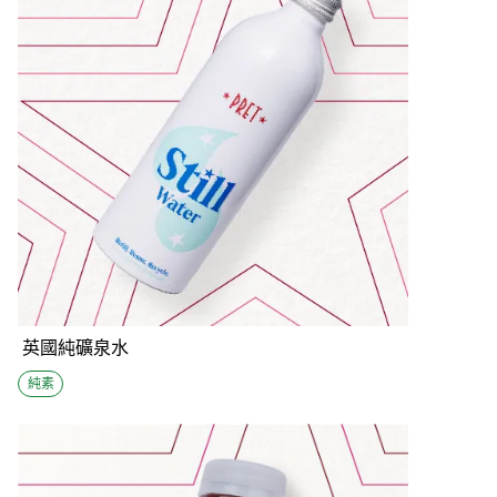
英國純礦泉水
純素