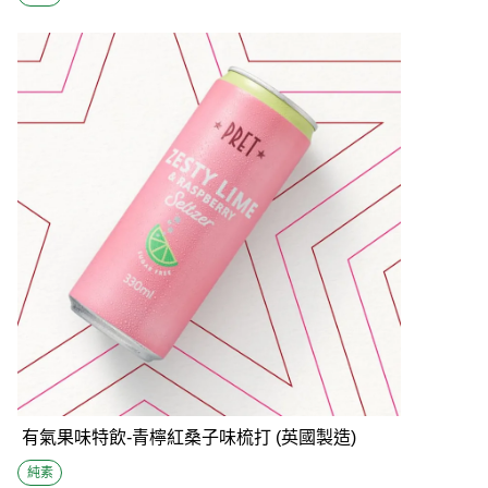
有氣果味特飲-青檸紅桑子味梳打 (英國製造)
純素