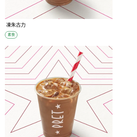
凍朱古力
素食