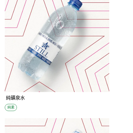
純礦泉水
純素