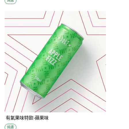
純素
有氣果味特飲-蘋果味
純素