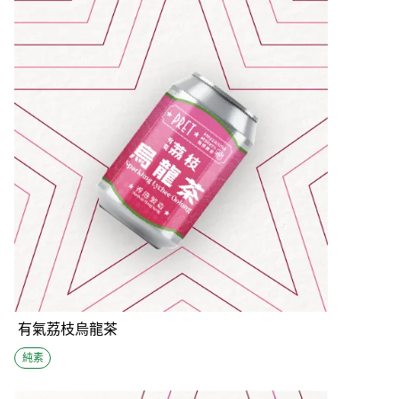
有氣荔枝烏龍茶
純素