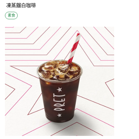
凍蒸餾白咖啡
素食