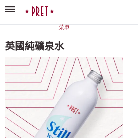
菜單
英國純礦泉水