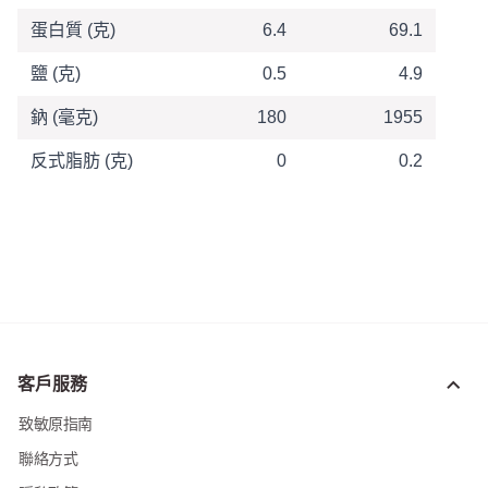
蛋白質 (克)
6.4
69.1
鹽 (克)
0.5
4.9
鈉 (毫克)
180
1955
反式脂肪 (克)
0
0.2
客戶服務
致敏原指南
聯絡方式